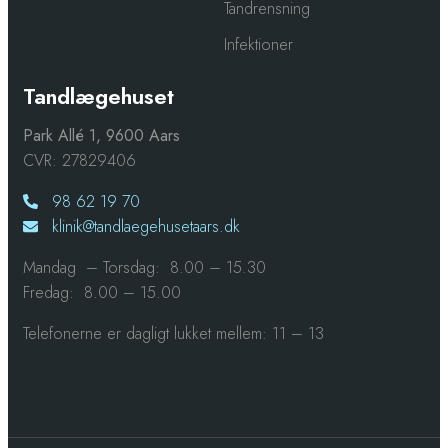
Tandrensning
Infektioner
Tandlægehuset
Park Allé 1, 9600 Aars
CVR: 27829406
98 62 19 70
klinik@tandlaegehusetaars.dk
Mandag – Torsdag: 8.00 – 15.30
Fredag: 8.00 – 15.00​
Telefonerne er dagligt lukket mellem: 11 – 13