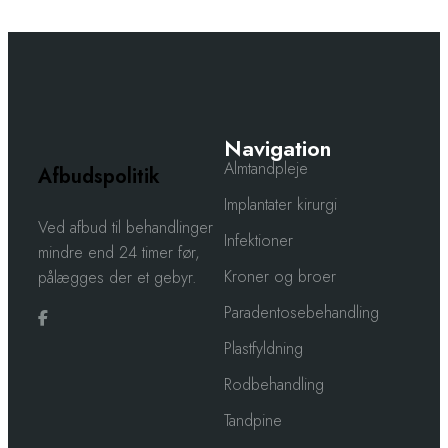
Navigation
Almtandpleje
Afbudspolitik
Implantater kirurgi
​​Ved afbud til behandlinger
Infektioner
mindre end 24 timer før,
Kroner og broer
pålægges der et gebyr.
Paradentosebehandling
Plastfyldning
Rodbehandling
Tandpine