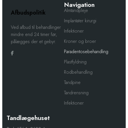
Navigation
Almtandpleje
Afbudspolitik
Implantater kirurgi
​​Ved afbud til behandlinger
Infektioner
mindre end 24 timer før,
Kroner og broer
pålægges der et gebyr.
Paradentosebehandling
Plastfyldning
Rodbehandling
Tandpine
Tandrensning
Infektioner
Tandlægehuset