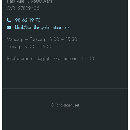
Park Allé 1, 9600 Aars
CVR: 27829406
98 62 19 70
klinik@tandlaegehusetaars.dk
Mandag – Torsdag: 8.00 – 15.30
Fredag: 8.00 – 15.00​
Telefonerne er dagligt lukket mellem: 11 – 13
© Tandlægehuset