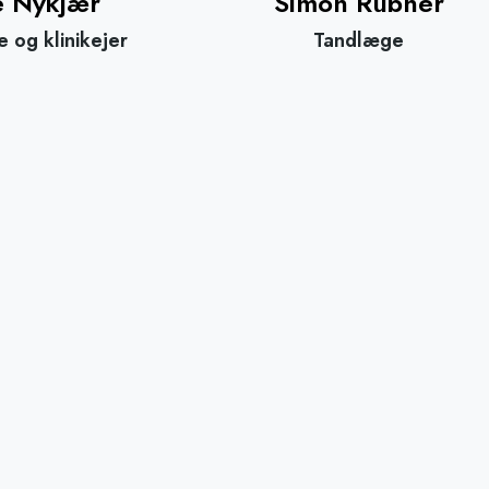
e Nykjær
Simon Rübner
 og klinikejer
Tandlæge