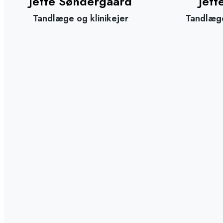
Jette Søndergaard
Jett
Tandlæge og klinikejer
Tandlæge