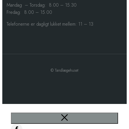
Mandag – Torsdag: 8.00 – 15.30
Fredag: 8.00 – 15.00​
Telefonerne er dagligt lukket mellem: 11 – 13
© Tandlægehuset