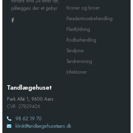
mindre end 24 timer før,
Kroner og broer
pålægges der et gebyr.
Paradentosebehandling
Plastfyldning
Rodbehandling
Tandpine
Tandrensning
Infektioner
Tandlægehuset
Park Allé 1, 9600 Aars
CVR: 27829406
98 62 19 70
klinik@tandlaegehusetaars.dk