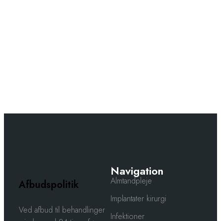
Navigation
Almtandpleje
Afbudspolitik
Implantater kirurgi
​​Ved afbud til behandlinger
Infektioner