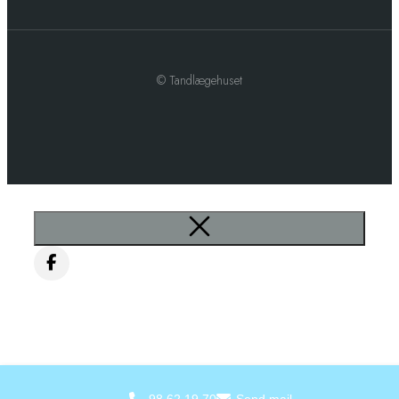
© Tandlægehuset
98 62 19 70
Send mail