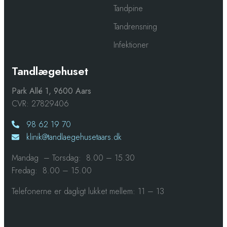
Tandpine
Tandrensning
Infektioner
Tandlægehuset
Park Allé 1, 9600 Aars
CVR: 27829406
98 62 19 70
klinik@tandlaegehusetaars.dk
Mandag – Torsdag: 8.00 – 15.30
Fredag: 8.00 – 15.00​
Telefonerne er dagligt lukket mellem: 11 – 13