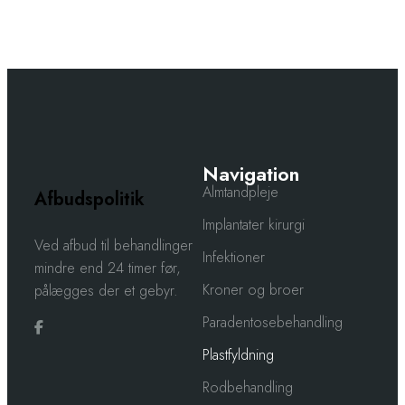
Navigation
Almtandpleje
Afbudspolitik
Implantater kirurgi
​​Ved afbud til behandlinger
Infektioner
mindre end 24 timer før,
Kroner og broer
pålægges der et gebyr.
Paradentosebehandling
Plastfyldning
Rodbehandling